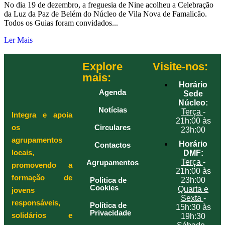
No dia 19 de dezembro, a freguesia de Nine acolheu a Celebração
da Luz da Paz de Belém do Núcleo de Vila Nova de Famalicão.
Todos os Guias foram convidados...
Ler Mais
Explore
Visite-nos:
mais:
Horário
Agenda
Sede
Núcleo:
Notícias
Terça
-
Integra e apoia
21h:00 às
os
Circulares
23h:00
agrupamentos
Horário
Contactos
locais,
DMF:
Terça
-
Agrupamentos
promovendo a
21h:00 às
formação de
Politica de
23h:00
Cookies
Quarta e
jovens
Sexta
-
responsáveis,
Política de
15h:30 às
Privacidade
solidários e
19h:30