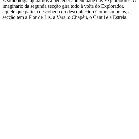
A simbologia ajuda-nos a perceber a identidade dos Exploradores. O
imaginário da segunda secção gira todo à volta do Explorador,
aquele que parte à descoberta do desconhecido.Como símbolos, a
secção tem a Flor-de-Lis, a Vara, o Chapéu, o Cantil e a Estrela.