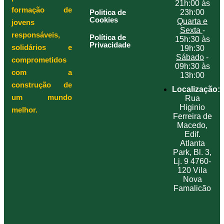
21h:00 às
formação de
Politica de
23h:00
Cookies
Quarta e
jovens
Sexta
-
responsáveis,
Política de
15h:30 às
Privacidade
solidários e
19h:30
Sábado
-
comprometidos
09h:30 às
com a
13h:00
construção de
Localização:
um mundo
Rua
Higinio
melhor.
Ferreira de
Macedo,
Edif.
Atlanta
Park, Bl. 3,
Lj. 9 4760-
120 Vila
Nova
Famalicão