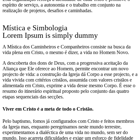
espírito de serviço, a autonomia e o trabalho em conjunto na
realização de projetos, desafios e caminhadas.
Mística e Simbologia
Lorem Ipsum is simply dummy
A Mística dos Caminheiros e Compa­nheiros consiste na busca da
vida plena em Cristo, o mesmo é dizer, a vida no Ho­mem Novo.
A descoberta dos dons de Deus, com a progressiva aceitação da
Aliança que Ele oferece ao Homem, permite encontrar um novo
projecto de vida: a construção da Igreja dá Corpo a esse projecto, e a
vida vivida com critérios cristãos, assumida com valores cris­tãos e
alimentada em Cristo, exprime a vida desse mesmo Corpo. É esse o
resumo do itinerário espiritual propos­to pelo conjunto das quatro
etapas se­quenciais das secções.
Viver em Cristo é a meta de todo o Cristão.
Pelo baptismo, fomos já configurados com Cristo e feitos membros
da Igreja mas, enquanto peregrinamos neste mun­do terrestre,
experimentamos a dialéctica de uma vida no mundo, sem ser do
mun­do. Isso acarreta dificuldades e exige um esforço de fidelidade