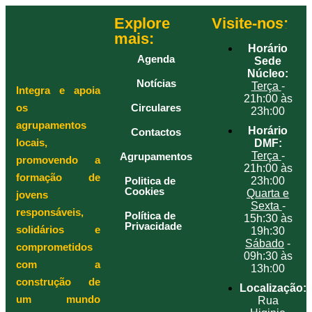
Explore
Visite-nos:
mais:
Horário
Agenda
Sede
Núcleo:
Notícias
Terça
-
Integra e apoia
21h:00 às
os
Circulares
23h:00
agrupamentos
Horário
Contactos
locais,
DMF:
Terça
-
Agrupamentos
promovendo a
21h:00 às
formação de
Politica de
23h:00
Cookies
Quarta e
jovens
Sexta
-
responsáveis,
Política de
15h:30 às
Privacidade
solidários e
19h:30
Sábado
-
comprometidos
09h:30 às
com a
13h:00
construção de
Localização:
um mundo
Rua